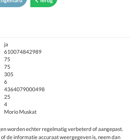
Engelhard
Terug
ja
610074842989
75
75
305
6
4364079000498
25
4
Morio Muskat
ngen worden echter regelmatig verbeterd of aangepast.
n of de informatie accuraat weergegeven is, neem dan