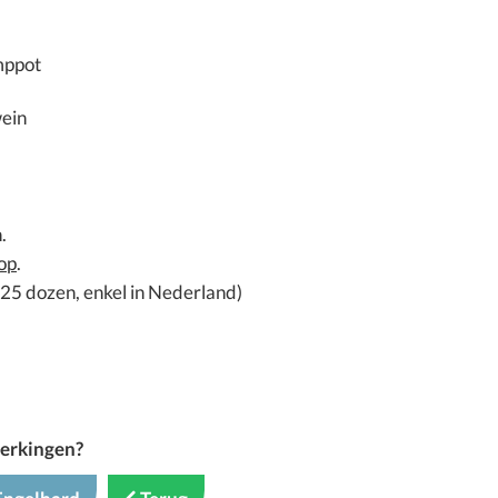
mppot
wein
.
op
.
l 25 dozen, enkel in Nederland)
merkingen?