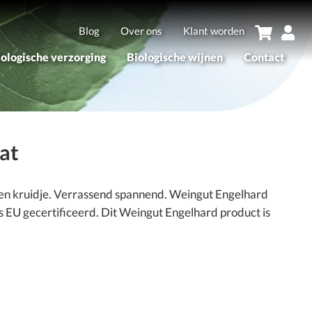
Blog
Over ons
Klant worden
iologische verzorging
Biologische wijnen
Contact
sortiment
Assortiment
erken
Merken
at
n een kruidje. Verrassend spannend. Weingut Engelhard
 is EU gecertificeerd. Dit Weingut Engelhard product is