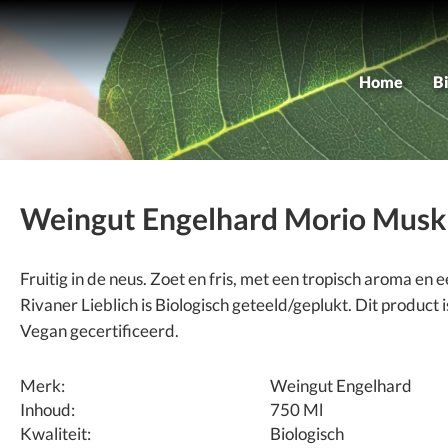
Home
B
As
M
Weingut Engelhard Morio Musk
Fruitig in de neus. Zoet en fris, met een tropisch aroma e
Rivaner Lieblich is Biologisch geteeld/geplukt. Dit product
Vegan gecertificeerd.
Merk:
Weingut Engelhard
Inhoud:
750 Ml
Kwaliteit:
Biologisch