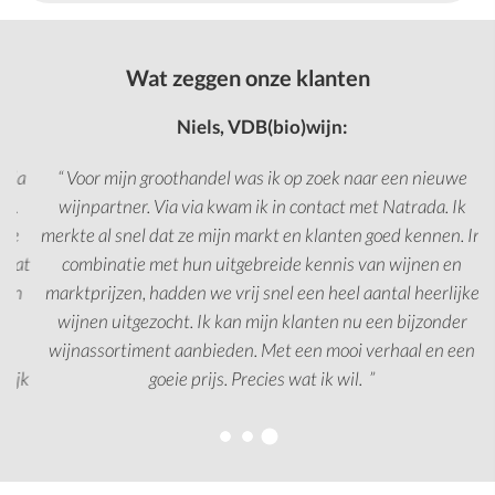
Wat zeggen onze klanten
Niels, VDB(bio)wijn:
da
“ Voor mijn groothandel was ik op zoek naar een nieuwe
.
wijnpartner. Via via kwam ik in contact met Natrada. Ik
e
merkte al snel dat ze mijn markt en klanten goed kennen. In
h
dat
combinatie met hun uitgebreide kennis van wijnen en
di
n
marktprijzen, hadden we vrij snel een heel aantal heerlijke
wijnen uitgezocht. Ik kan mijn klanten nu een bijzonder
wijnassortiment aanbieden. Met een mooi verhaal en een
o
jk
goeie prijs. Precies wat ik wil. ”
m