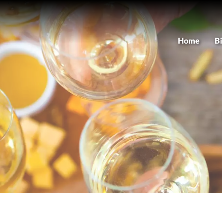
Home
B
As
M