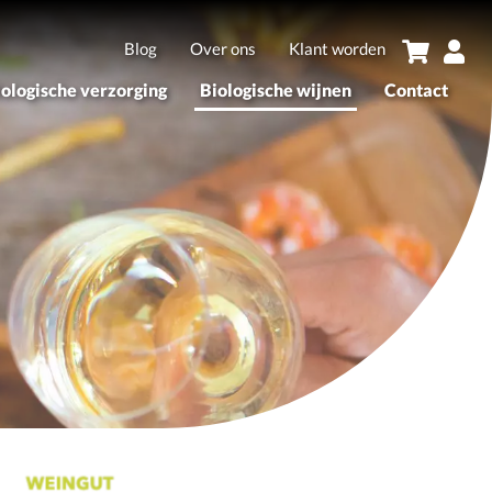
Blog
Over ons
Klant worden
iologische verzorging
Biologische wijnen
Contact
sortiment
Assortiment
erken
Merken