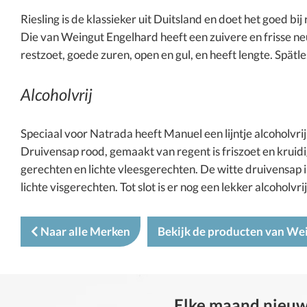
Riesling is de klassieker uit Duitsland en doet het goed bij
Die van Weingut Engelhard heeft een zuivere en frisse neus 
restzoet, goede zuren, open en gul, en heeft lengte. Spätle
Alcoholvrij
Speciaal voor Natrada heeft Manuel een lijntje alcoholvri
Druivensap rood, gemaakt van regent is friszoet en kruidi
gerechten en lichte vleesgerechten. De witte druivensap is
lichte visgerechten. Tot slot is er nog een lekker alcoholvr
Naar alle Merken
Bekijk de producten van We
Elke maand nieuwe