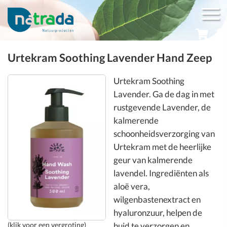
Urtekram Soothing Lavender Hand Zeep
Urtekram Soothing
Lavender. Ga de dag in met
rustgevende Lavender, de
kalmerende
schoonheidsverzorging van
Urtekram met de heerlijke
geur van kalmerende
lavendel. Ingrediënten als
aloë vera,
wilgenbastenextract en
hyaluronzuur, helpen de
huid te verzorgen en
(klik voor een vergroting)