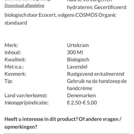
Download afbeelding
hydrateren. Gecertificeerd
biologisch door Ecocert, volgens COSMOS Organic
standaard
Merk:
Urtekram
Inhoud:
300 Ml
Kwaliteit:
Biologisch
Met o.a.:
Lavendel
Kenmerk:
Rustgevend en kalmerend
Tip:
Gebruik na de handzeep de
handcrème
Land van herkomst:
Denemarken
Inkoopprijsindicatie:
€ 2,50-€ 5,00
Heeft u interesse in dit product? Of andere vragen /
opmerkingen?