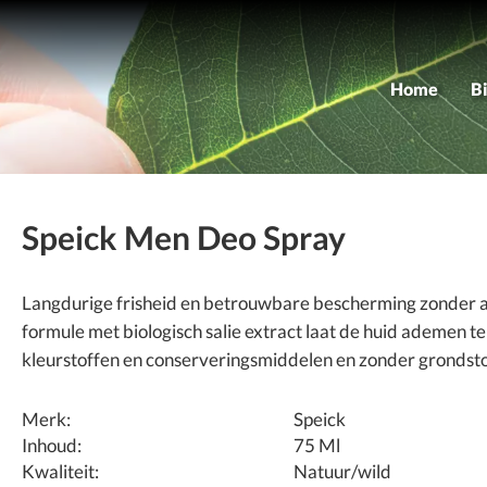
Home
B
As
M
Speick Men Deo Spray
Langdurige frisheid en betrouwbare bescherming zonder al
formule met biologisch salie extract laat de huid ademen te
kleurstoffen en conserveringsmiddelen en zonder grondstof
Merk:
Speick
Inhoud:
75 Ml
Kwaliteit:
Natuur/wild