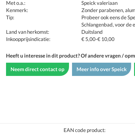
Met o.a.:
Speick valeriaan
Kenmerk:
Zonder parabenen, alum
Tip:
Probeer ook eens de Spe
Schlangenbad, voor de e
Land van herkomst:
Duitsland
Inkoopprijsindicatie:
€ 5,00-€ 10,00
Heeft u interesse in dit product? Of andere vragen / op
Neem direct contact op
Meer info over Speick
EAN code product: