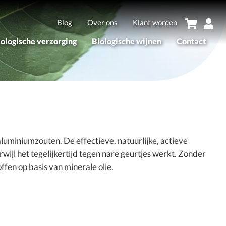
Blog
Over ons
Klant worden
iologische verzorging
Biologische wijnen
Contact
sortiment
Assortiment
erken
Merken
uminiumzouten. De effectieve, natuurlijke, actieve
rwijl het tegelijkertijd tegen nare geurtjes werkt. Zonder
fen op basis van minerale olie.