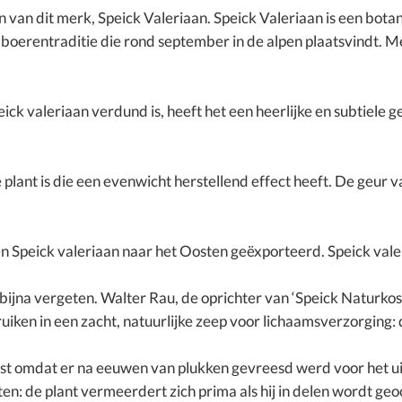
 van dit merk, Speick Valeriaan. Speick Valeriaan is een bota
n boerentraditie die rond september in de alpen plaatsvindt. 
ick valeriaan verdund is, heeft het een heerlijke en subtiele
e plant is die een evenwicht herstellend effect heeft. De geur 
 Speick valeriaan naar het Oosten geëxporteerd. Speick vale
bijna vergeten. Walter Rau, de oprichter van ‘Speick Naturk
ruiken in een zacht, natuurlijke zeep voor lichaamsverzorging:
st omdat er na eeuwen van plukken gevreesd werd voor het ui
en: de plant vermeerdert zich prima als hij in delen wordt ge