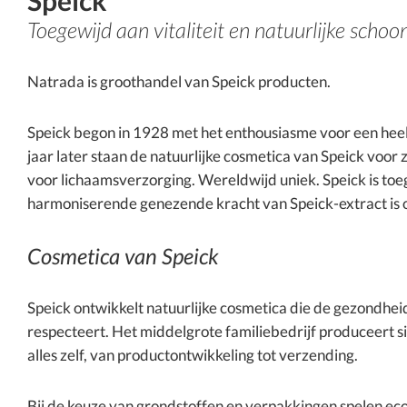
Speick
Toegewijd aan vitaliteit en natuurlijke schoo
Natrada is groothandel van Speick producten.
Speick begon in 1928 met het enthousiasme voor een heel
jaar later staan ​​de natuurlijke cosmetica van Speick voo
voor lichaamsverzorging. Wereldwijd uniek. Speick is toeg
harmoniserende genezende kracht van Speick-extract is 
Cosmetica van Speick
Speick ontwikkelt natuurlijke cosmetica die de gezondheid
respecteert. Het middelgrote familiebedrijf produceert sin
alles zelf, van productontwikkeling tot verzending.
Bij de keuze van grondstoffen en verpakkingen spelen eco