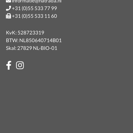
informatie@natrada.nl
+31 (0)55 533 77 99
+31 (0)55 533 11 60
KvK: 528723319
BTW: NL850640714B01
Skal: 27829 NL-BIO-01