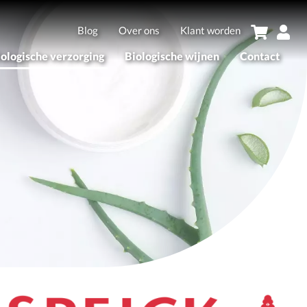
Blog
Over ons
Klant worden
iologische verzorging
Biologische wijnen
Contact
sortiment
Assortiment
erken
Merken