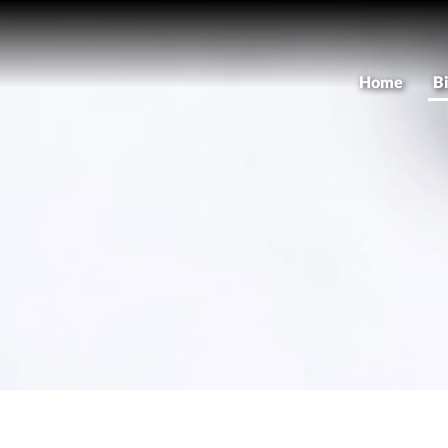
Home
B
As
M