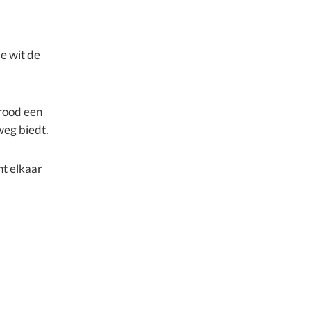
e wit de
rood een
weg biedt.
ht elkaar