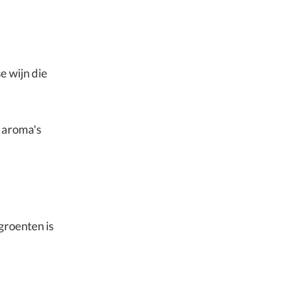
e wijn die
e aroma's
groenten is