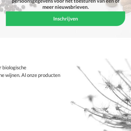
persoonsgegevens voor het toesturen van een of
meer nieuwsbrieven.
or
biologische
he wijnen
. Al onze producten