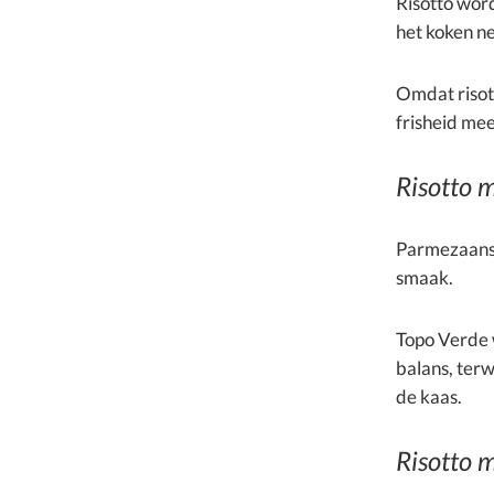
Risotto word
het koken ne
Omdat risott
frisheid mee
Risotto 
Parmezaanse 
smaak.
Topo Verde w
balans, terw
de kaas.
Risotto 