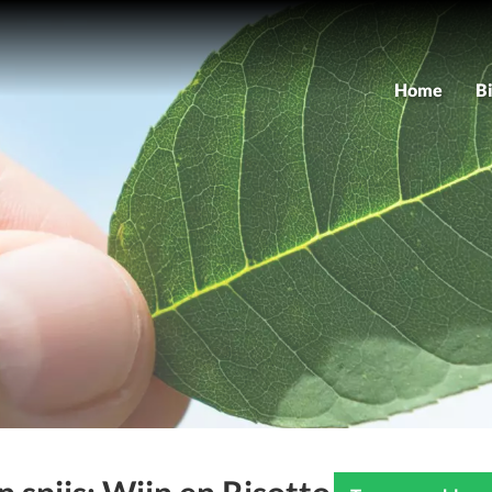
Home
B
As
M