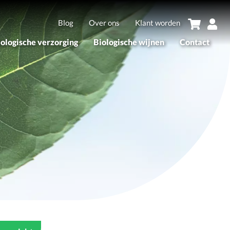
Blog
Over ons
Klant worden
iologische verzorging
Biologische wijnen
Contact
sortiment
Assortiment
erken
Merken