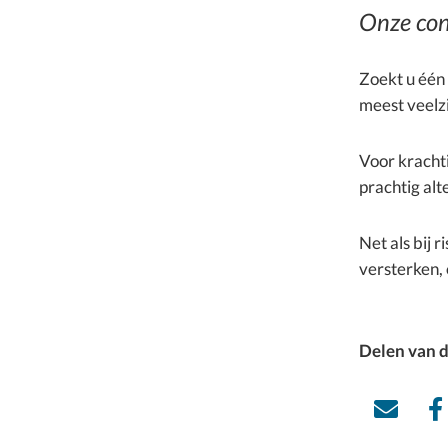
Onze con
Zoekt u één 
meest veelzi
Voor kracht
prachtig alt
Net als bij 
versterken, 
Delen van d