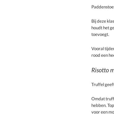
Paddenstoel
Bij deze kla
houdt het ge
toevoegt.
Vooral tijd
rood een hee
Risotto m
Truffel geef
Omdat truff
hebben. Topo
voor een moo