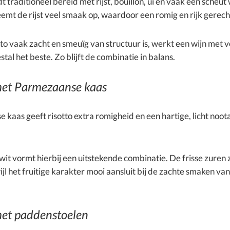
t traditioneel bereid met rijst, bouillon, ui en vaak een scheut 
emt de rijst veel smaak op, waardoor een romig en rijk gerech
o vaak zacht en smeuïg van structuur is, werkt een wijn met 
stal het beste. Zo blijft de combinatie in balans.
met Parmezaanse kaas
kaas geeft risotto extra romigheid en een hartige, licht noot
it vormt hierbij een uitstekende combinatie. De frisse zuren
ijl het fruitige karakter mooi aansluit bij de zachte smaken van 
met paddenstoelen