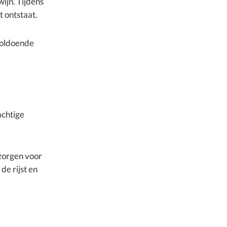
wijn. Tijdens
t ontstaat.
voldoende
achtige
 zorgen voor
de rijst en