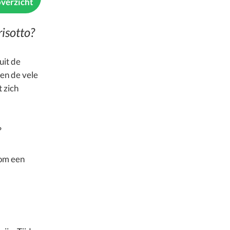
overzicht
risotto?
uit de
 en de vele
 zich
?
 om een