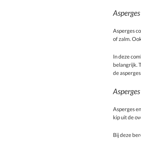
Asperges
Asperges co
of zalm. Ook
In deze comb
belangrijk. 
de asperges 
Asperges
Asperges en 
kip uit de o
Bij deze ber