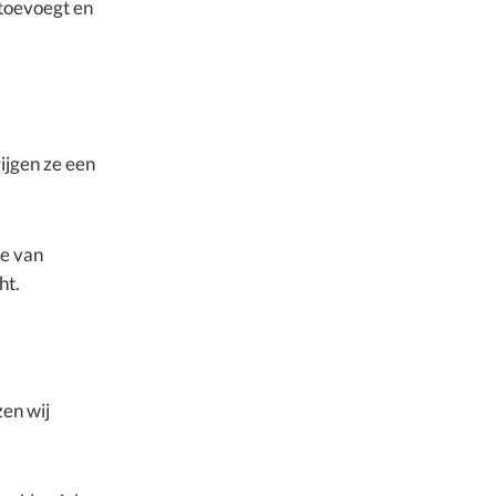
 toevoegt en
ijgen ze een
ie van
ht.
zen wij