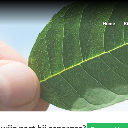
Home
B
As
M