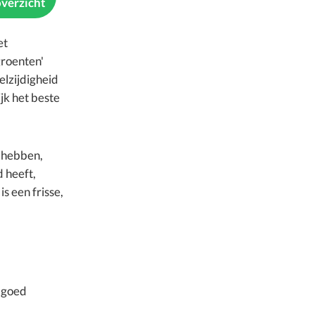
overzicht
et
groenten'
lzijdigheid
jk het beste
 hebben,
 heeft,
s een frisse,
n goed