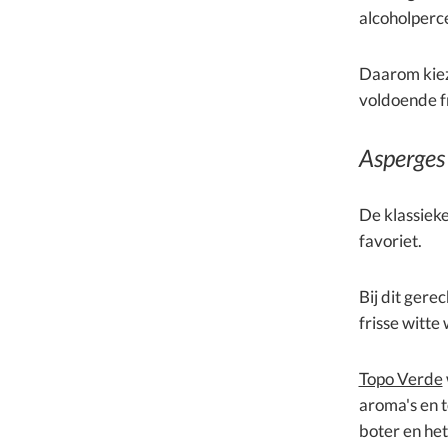
alcoholperc
Daarom kieze
voldoende f
Asperges 
De klassieke
favoriet.
Bij dit gere
frisse witte
Topo Verde
aroma's en t
boter en het