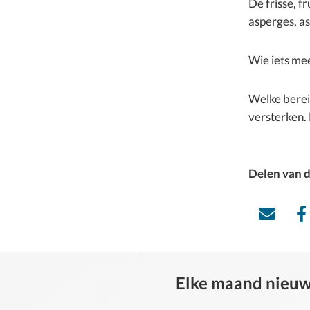
De frisse, f
asperges, a
Wie iets mee
Welke bereid
versterken. 
Delen van d
Elke maand nieuwe