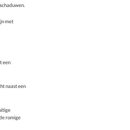
rschaduwen.
ijn met
t een
cht naast een
uitige
 de romige