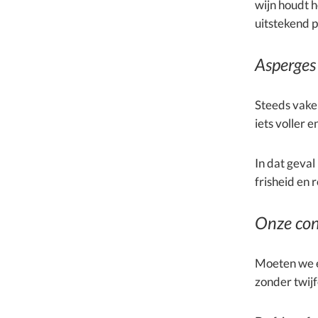
wijn houdt h
uitstekend p
Asperges
Steeds vaker
iets voller 
In dat geva
frisheid en 
Onze con
Moeten we éé
zonder twijf