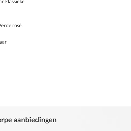
an klassieke
Verde rosé.
kaar
herpe aanbiedingen