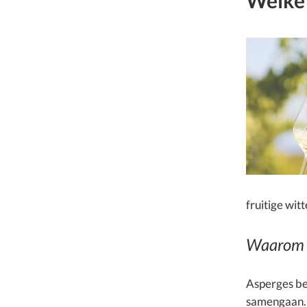
Welke 
fruitige wit
Waarom z
Asperges be
samengaan. E