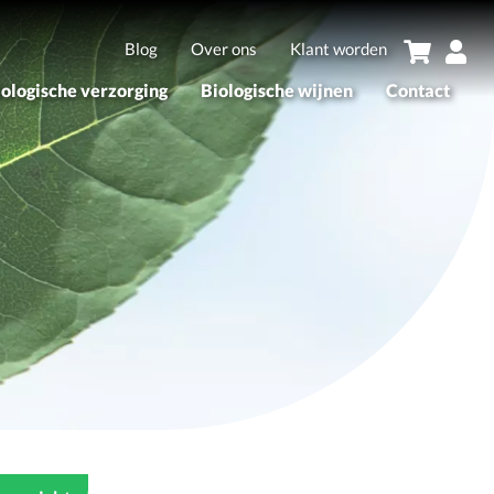
Blog
Over ons
Klant worden
iologische verzorging
Biologische wijnen
Contact
sortiment
Assortiment
erken
Merken