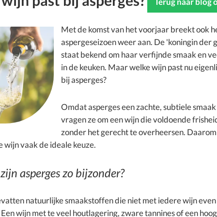
wijn past bij asperges?
Terug naar blog 
Met de komst van het voorjaar breekt ook h
aspergeseizoen weer aan. De 'koningin der 
staat bekend om haar verfijnde smaak en vee
in de keuken. Maar welke wijn past nu eigenli
bij asperges?
Omdat asperges een zachte, subtiele smaak
vragen ze om een wijn die voldoende frisheid
zonder het gerecht te overheersen. Daarom i
te wijn vaak de ideale keuze.
ijn asperges zo bijzonder?
vatten natuurlijke smaakstoffen die niet met iedere wijn eve
en wijn met te veel houtlagering, zware tannines of een hoog